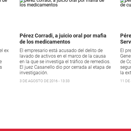
Pérez Corradi, a juicio oral por mafia
Pére
de los medicamentos
Serv
el ex
El empresario está acusado del delito de
El pr
lavado de activos en el marco de la causa
Gener
e
en la que se investiga el tráfico de remedios.
de Co
s
El juez Casanello dio por cerrada al etapa de
segur
investigación.
la ex
3 DE AGOSTO DE 2016 - 13:33
11 DE 