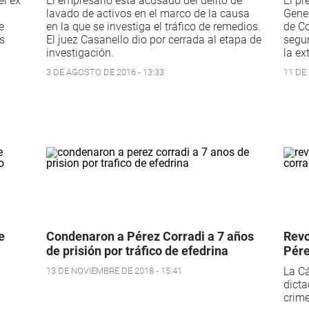
el ex
El empresario está acusado del delito de
El pr
lavado de activos en el marco de la causa
Gener
e
en la que se investiga el tráfico de remedios.
de Co
s
El juez Casanello dio por cerrada al etapa de
segur
investigación.
la ex
3 DE AGOSTO DE 2016 - 13:33
11 DE 
e
Condenaron a Pérez Corradi a 7 años
Revo
de prisión por tráfico de efedrina
Pére
La Cá
13 DE NOVIEMBRE DE 2018 - 15:41
dicta
crime