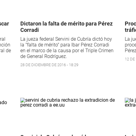
scar
Dictaron la falta de mérito para Pérez
Proc
Corradi
tráf
ral
La jueza federal Servini de Cubría dictó hoy
La ju
nción
la "falta de mérito" para Ibar Pérez Corradi
proce
ral de
en el marco de la causa por el Triple Crimen
Pérez
de General Rodríguez.
12 DE
28 DE DICIEMBRE DE 2016 - 18:29