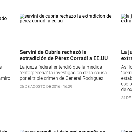
Servini de Cubría rechazó la
La j
extradición de Pérez Corradi a EE.UU
extr
e
La jueza federal entendió que la medida
Así l
“entorpecería” la investigación de la causa
“perm
Ramiro
por el triple crimen de General Rodríguez.
esta
ese p
26 DE AGOSTO DE 2016 - 16:29
de ox
24 DE