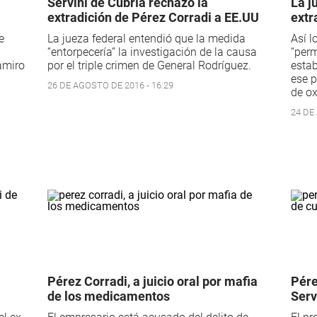
Servini de Cubría rechazó la
La j
extradición de Pérez Corradi a EE.UU
extr
e
La jueza federal entendió que la medida
Así l
“entorpecería” la investigación de la causa
“perm
Ramiro
por el triple crimen de General Rodríguez.
esta
ese p
26 DE AGOSTO DE 2016 - 16:29
de ox
24 DE
Pérez Corradi, a juicio oral por mafia
Pére
de los medicamentos
Serv