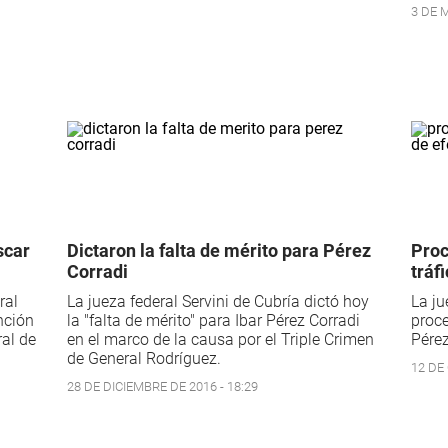
3 DE M
scar
Dictaron la falta de mérito para Pérez
Proc
Corradi
tráf
ral
La jueza federal Servini de Cubría dictó hoy
La ju
nción
la "falta de mérito" para Ibar Pérez Corradi
proce
ral de
en el marco de la causa por el Triple Crimen
Pérez
de General Rodríguez.
12 DE
28 DE DICIEMBRE DE 2016 - 18:29