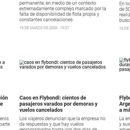
permanente, en medio de un contexto
En lo
extremadamente complejo marcado por la
de 50
falta de disponibilidad de flota propia y
reali
constantes cancelaciones.
busca
19 DE MARZO DE 2026 - 10:27
16 DE 
ción
Caos en Flybondi: cientos de
Flyb
de
pasajeros varados por demoras y
Arge
vuelos cancelados
a má
jeros
Los viajeros denuncian que la empresa no
La e
parte
da respuestas y que hay vuelos
y sus
reprogramados hasta con dos días de
adver