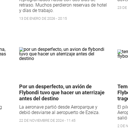
retraso. Muchos perdieron reservas de hotel
23 DE 
y días de trabajo.
13 DE ENERO DE 2026 - 20:15
Por un desperfecto, un avión de
Teme
Flybondi tuvo que hacer un aterrizaje
Flyb
antes del destino
trag
g
La aeronave partió desde Aeroparque y
El pi
debió desviarse al aeropuerto de Ezeiza.
Aero
salió
22 DE NOVIEMBRE DE 2024 - 11:45
2 DE 