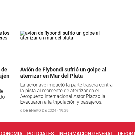
 de
Avión de Flybondi sufrió un golpe al
ajen
aterrizar en Mar del Plata
La aeronave impactó la parte trasera contra
la pista al momento de aterrizar en el
de
Aeropuerto Internacional Astor Piazzolla.
ndo
Evacuaron a la tripulación y pasajeros.
6 DE ENERO DE 2024 - 19:29
 ECONOMÍA
POLICIALES
INFORMACIÓN GENERAL
DEPOR