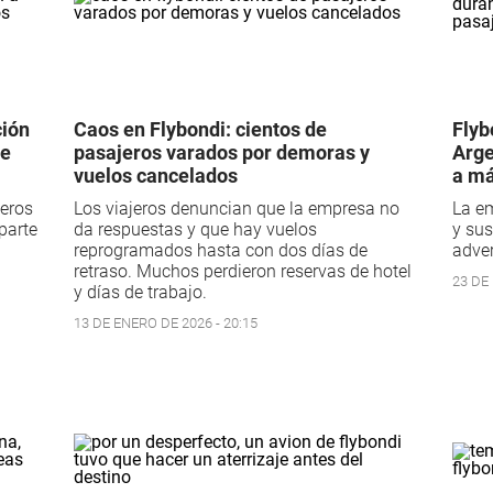
ción
Caos en Flybondi: cientos de
Flyb
de
pasajeros varados por demoras y
Arge
vuelos cancelados
a má
jeros
Los viajeros denuncian que la empresa no
La e
parte
da respuestas y que hay vuelos
y sus
reprogramados hasta con dos días de
adver
retraso. Muchos perdieron reservas de hotel
23 DE 
y días de trabajo.
13 DE ENERO DE 2026 - 20:15