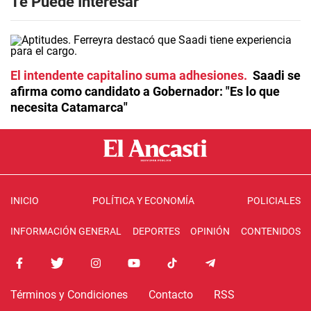
Te Puede Interesar
El intendente capitalino suma adhesiones
Saadi se
afirma como candidato a Gobernador: "Es lo que
necesita Catamarca"
INICIO
POLÍTICA Y ECONOMÍA
POLICIALES
INFORMACIÓN GENERAL
DEPORTES
OPINIÓN
CONTENIDOS
Términos y Condiciones
Contacto
RSS