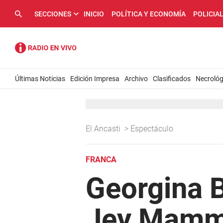
SECCIONES
INICIO
POLÍTICA Y ECONOMÍA
POLICIA
Últimas Noticias
Edición Impresa
Archivo
Clasificados
Necrológ
El Ancasti
>
Espectáculo
FRANCA
Georgina B
Jey Mammo