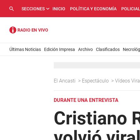
SECCIONES
INICIO
POLÍTICA Y ECONOMÍA
POLICIA
Últimas Noticias
Edición Impresa
Archivo
Clasificados
Necrológ
El Ancasti
>
Espectáculo
>
Vídeos Vir
DURANTE UNA ENTREVISTA
Cristiano 
volvió vira