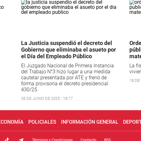
La Justicia suspendió el decreto del
Orde
Gobierno que eliminaba el asueto por
públ
el Día del Empleado Público
mate
El Juzgado Nacional de Primera Instancia
La fi
del Trabajo N°3 hizo lugar a una medida
vivie
cautelar presentada por ATE y frenó de
18 DE 
forma provisoria el decreto presidencial
430/25.
26 DE JUNIO DE 2025 - 18:17
 ECONOMÍA
POLICIALES
INFORMACIÓN GENERAL
DEPOR
Términos y Condiciones
Contacto
RSS