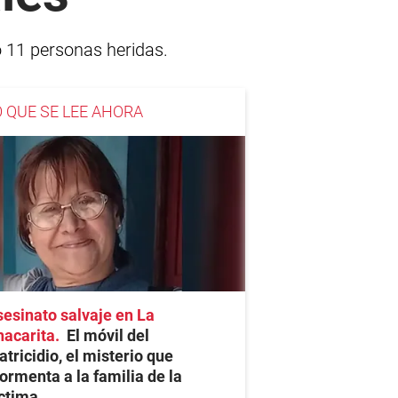
o 11 personas heridas.
O QUE SE LEE AHORA
esinato salvaje en La
hacarita
El móvil del
tricidio, el misterio que
ormenta a la familia de la
ctima