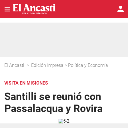
El Ancasti
>
Edición Impresa
>
Política y Economía
VISITA EN MISIONES
Santilli se reunió con
Passalacqua y Rovira