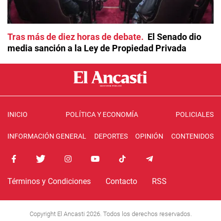
Tras más de diez horas de debate
El Senado dio
media sanción a la Ley de Propiedad Privada
INICIO
POLÍTICA Y ECONOMÍA
POLICIALES
INFORMACIÓN GENERAL
DEPORTES
OPINIÓN
CONTENIDOS
Términos y Condiciones
Contacto
RSS
Copyright El Ancasti 2026. Todos los derechos reservados.