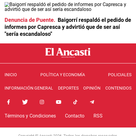
Denuncia de Puente
Baigorrí respaldó el pedido de
informes por Capresca y advirtió que de ser así
"sería escandaloso"
INICIO
POLÍTICA Y ECONOMÍA
POLICIALES
INFORMACIÓN GENERAL
DEPORTES
OPINIÓN
CONTENIDOS
Términos y Condiciones
Contacto
RSS
Copyright El Ancasti 2026. Todos los derechos reservados.