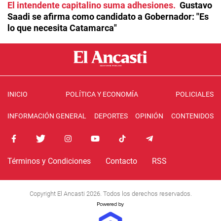
El intendente capitalino suma adhesiones
Gustavo
Saadi se afirma como candidato a Gobernador: "Es
lo que necesita Catamarca"
INICIO
POLÍTICA Y ECONOMÍA
POLICIALES
INFORMACIÓN GENERAL
DEPORTES
OPINIÓN
CONTENIDOS
Términos y Condiciones
Contacto
RSS
Copyright El Ancasti 2026. Todos los derechos reservados.