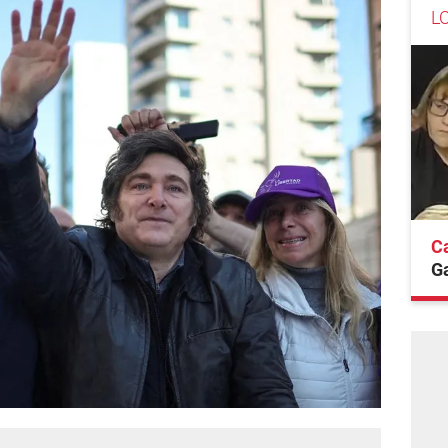
L
Ca
G