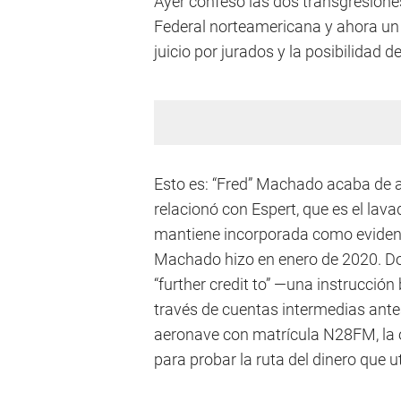
Ayer confesó las dos transgresione
Federal norteamericana y ahora un 
juicio por jurados y la posibilida
Esto es: “Fred” Machado acaba de ad
relacionó con Espert, que es el lava
mantiene incorporada como evidenci
Machado hizo en enero de 2020. D
“further credit to” —una instrucción
través de cuentas intermedias antes 
aeronave con matrícula N28FM, la o
para probar la ruta del dinero que u