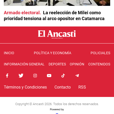
Armado electoral
La reelección de Milei como
prioridad tensiona al arco opositor en Catamarca
INICIO
POLÍTICA Y ECONOMÍA
POLICIALES
INFORMACIÓN GENERAL
DEPORTES
OPINIÓN
CONTENIDOS
Términos y Condiciones
Contacto
RSS
Copyright El Ancasti 2026. Todos los derechos reservados.