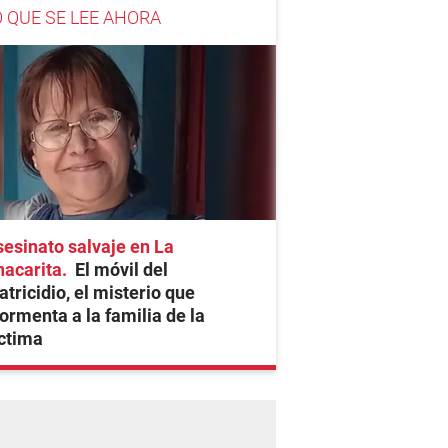
O QUE SE LEE AHORA
esinato salvaje en La
hacarita
El móvil del
tricidio, el misterio que
ormenta a la familia de la
ctima