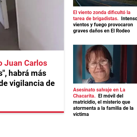
El viento zonda dificultó la
tarea de brigadistas
Intens
vientos y fuego provocaron
graves daños en El Rodeo
o Juan Carlos
s", habrá más
 de vigilancia de
Asesinato salvaje en La
Chacarita
El móvil del
matricidio, el misterio que
atormenta a la familia de la
víctima