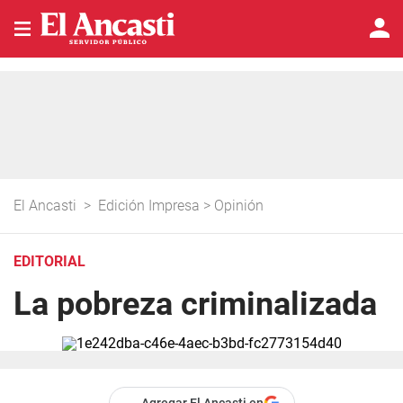
El Ancasti
>
Edición Impresa
>
Opinión
EDITORIAL
La pobreza criminalizada