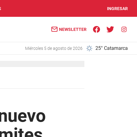
S
INGRESAR
NEWSLETTER
25° Catamarca
miércoles 5 de agosto de 2026
 nuevo
ámites