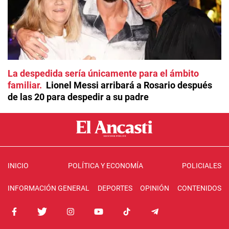
La despedida sería únicamente para el ámbito
familiar
Lionel Messi arribará a Rosario después
de las 20 para despedir a su padre
INICIO
POLÍTICA Y ECONOMÍA
POLICIALES
INFORMACIÓN GENERAL
DEPORTES
OPINIÓN
CONTENIDOS