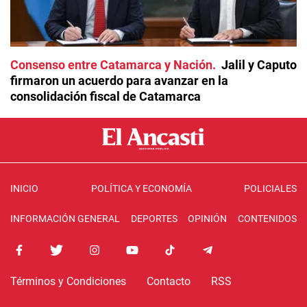
Consenso entre Catamarca y Nación
Jalil y Caputo
firmaron un acuerdo para avanzar en la
consolidación fiscal de Catamarca
INICIO
POLÍTICA Y ECONOMÍA
POLICIALES
INFORMACIÓN GENERAL
DEPORTES
OPINIÓN
CONTENIDOS
Términos y Condiciones
Contacto
RSS