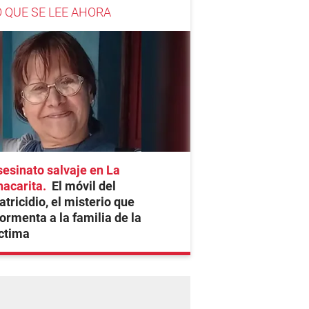
O QUE SE LEE AHORA
esinato salvaje en La
hacarita
El móvil del
tricidio, el misterio que
ormenta a la familia de la
ctima