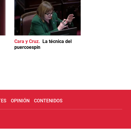
Cara y Cruz
La técnica del
puercoespín
TES
OPINIÓN
CONTENIDOS