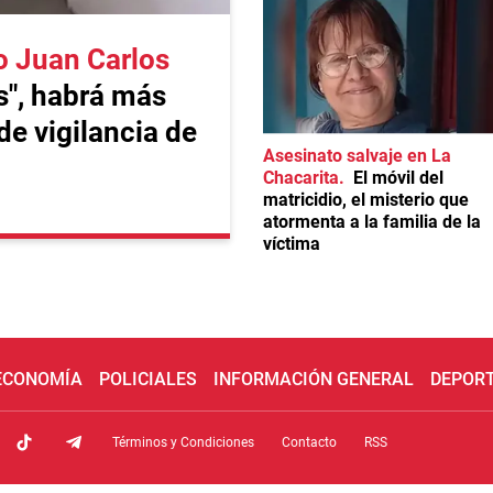
o Juan Carlos
s", habrá más
 de vigilancia de
Asesinato salvaje en La
Chacarita
El móvil del
matricidio, el misterio que
atormenta a la familia de la
víctima
 ECONOMÍA
POLICIALES
INFORMACIÓN GENERAL
DEPOR
Términos y Condiciones
Contacto
RSS