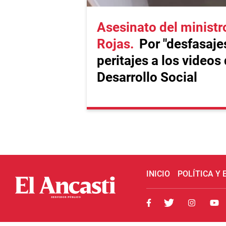
Asesinato del ministr
Rojas
Por "desfasaje
peritajes a los videos
Desarrollo Social
INICIO
POLÍTICA Y