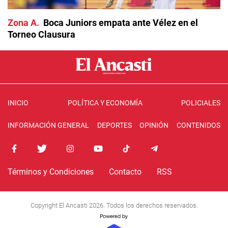
Zona A
Boca Juniors empata ante Vélez en el
Torneo Clausura
INICIO
POLÍTICA Y ECONOMÍA
POLICIALES
INFORMACIÓN GENERAL
DEPORTES
OPINIÓN
CONTENIDOS
Términos y Condiciones
Contacto
RSS
Copyright El Ancasti 2026. Todos los derechos reservados.