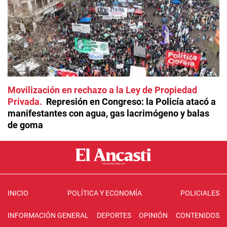
Movilización en rechazo a la Ley de Propiedad
Privada
Represión en Congreso: la Policía atacó a
manifestantes con agua, gas lacrimógeno y balas
de goma
INICIO
POLÍTICA Y ECONOMÍA
POLICIALES
INFORMACIÓN GENERAL
DEPORTES
OPINIÓN
CONTENIDOS