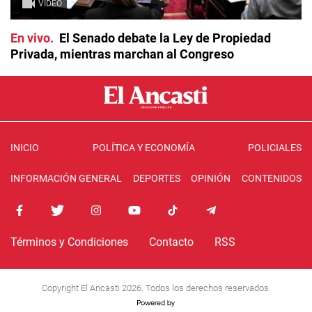
VIDEO
En vivo
El Senado debate la Ley de Propiedad
Privada, mientras marchan al Congreso
INICIO
POLÍTICA Y ECONOMÍA
POLICIALES
INFORMACIÓN GENERAL
DEPORTES
OPINIÓN
CONTENIDOS
Términos y Condiciones
Contacto
RSS
Copyright El Ancasti 2026. Todos los derechos reservados.