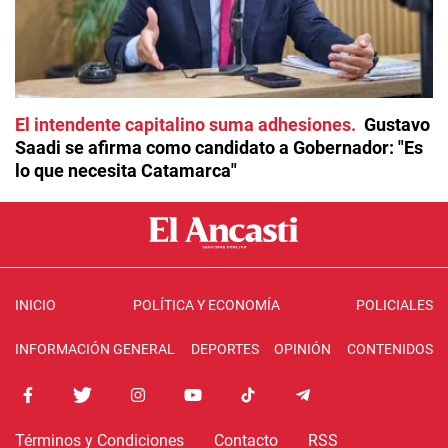
El intendente capitalino suma adhesiones
Gustavo
Saadi se afirma como candidato a Gobernador: "Es
lo que necesita Catamarca"
INICIO
POLÍTICA Y ECONOMÍA
POLICIALES
INFORMACIÓN GENERAL
DEPORTES
OPINIÓN
CONTENIDOS
Términos y Condiciones
Contacto
RSS