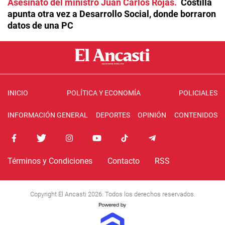
Asesinato del ministro Juan Carlos Rojas
Costilla
apunta otra vez a Desarrollo Social, donde borraron
datos de una PC
INICIO
POLÍTICA Y ECONOMÍA
POLICIALES
INFORMACIÓN GENERAL
DEPORTES
OPINIÓN
CONTENIDOS
Términos y Condiciones
Contacto
RSS
Copyright El Ancasti 2026. Todos los derechos reservados.