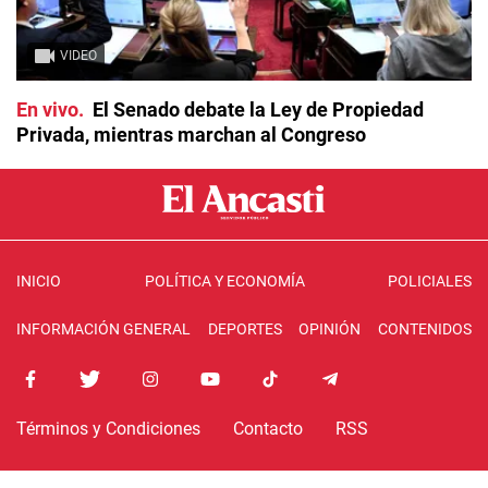
VIDEO
En vivo
El Senado debate la Ley de Propiedad
Privada, mientras marchan al Congreso
INICIO
POLÍTICA Y ECONOMÍA
POLICIALES
INFORMACIÓN GENERAL
DEPORTES
OPINIÓN
CONTENIDOS
Términos y Condiciones
Contacto
RSS