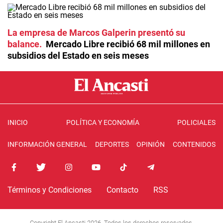
La empresa de Marcos Galperin presentó su
balance
Mercado Libre recibió 68 mil millones en
subsidios del Estado en seis meses
INICIO
POLÍTICA Y ECONOMÍA
POLICIALES
INFORMACIÓN GENERAL
DEPORTES
OPINIÓN
CONTENIDOS
Términos y Condiciones
Contacto
RSS
Copyright El Ancasti 2026. Todos los derechos reservados.