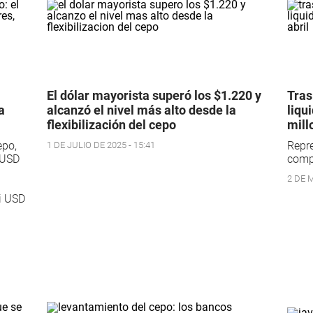
El dólar mayorista superó los $1.220 y
Tras
a
alcanzó el nivel más alto desde la
liqu
flexibilización del cepo
mill
epo,
Repr
1 DE JULIO DE 2025 - 15:41
 USD
comp
2 DE M
si USD