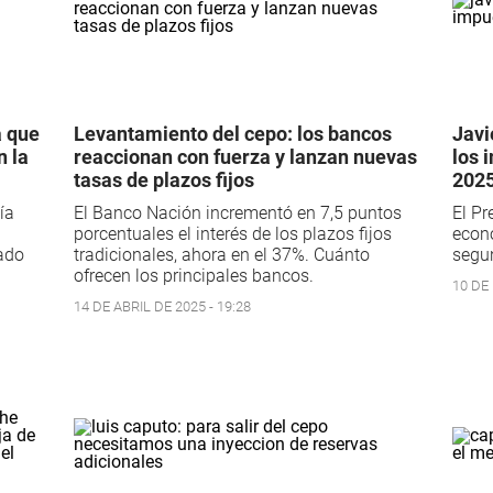
a que
Levantamiento del cepo: los bancos
Javi
n la
reaccionan con fuerza y lanzan nuevas
los 
tasas de plazos fijos
202
ía
El Banco Nación incrementó en 7,5 puntos
El Pr
porcentuales el interés de los plazos fijos
econ
ado
tradicionales, ahora en el 37%. Cuánto
segu
ofrecen los principales bancos.
10 DE 
14 DE ABRIL DE 2025 - 19:28