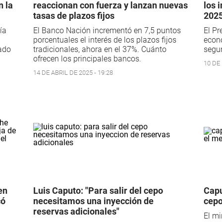
n la
reaccionan con fuerza y lanzan nuevas
los 
tasas de plazos fijos
202
ía
El Banco Nación incrementó en 7,5 puntos
El Pr
porcentuales el interés de los plazos fijos
econ
ado
tradicionales, ahora en el 37%. Cuánto
segu
ofrecen los principales bancos.
10 DE 
14 DE ABRIL DE 2025 - 19:28
en
Luis Caputo: "Para salir del cepo
Capu
có
necesitamos una inyección de
cepo
l
reservas adicionales"
El mi