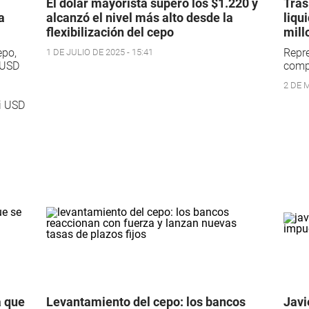
El dólar mayorista superó los $1.220 y
Tras
a
alcanzó el nivel más alto desde la
liqu
flexibilización del cepo
mill
epo,
Repr
1 DE JULIO DE 2025 - 15:41
 USD
comp
2 DE M
si USD
a que
Levantamiento del cepo: los bancos
Javi