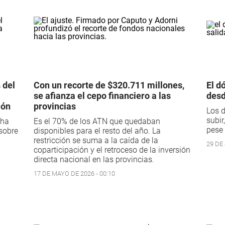
 del
Con un recorte de $320.711 millones,
El d
se afianza el cepo financiero a las
desd
ión
provincias
Los d
subir
cha
Es el 70% de los ATN que quedaban
pese 
 sobre
disponibles para el resto del año. La
restricción se suma a la caída de la
29 DE 
coparticipación y el retroceso de la inversión
directa nacional en las provincias.
17 DE MAYO DE 2026 - 00:10