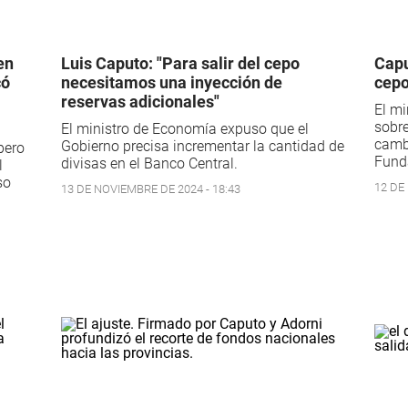
en
Luis Caputo: "Para salir del cepo
Capu
có
necesitamos una inyección de
cepo
l
reservas adicionales"
El mi
sobre
El ministro de Economía expuso que el
cambi
Gobierno precisa incrementar la cantidad de
pero
Fund
divisas en el Banco Central.
l
so
12 DE
13 DE NOVIEMBRE DE 2024 - 18:43