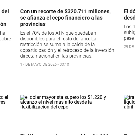
 del
Con un recorte de $320.711 millones,
El d
se afianza el cepo financiero a las
desd
ión
provincias
Los d
subir
cha
Es el 70% de los ATN que quedaban
pese 
 sobre
disponibles para el resto del año. La
restricción se suma a la caída de la
29 DE 
coparticipación y el retroceso de la inversión
directa nacional en las provincias.
17 DE MAYO DE 2026 - 00:10