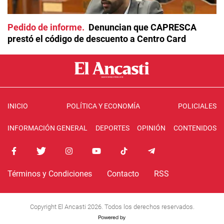
Pedido de informe
Denuncian que CAPRESCA
prestó el código de descuento a Centro Card
INICIO
POLÍTICA Y ECONOMÍA
POLICIALES
INFORMACIÓN GENERAL
DEPORTES
OPINIÓN
CONTENIDOS
Términos y Condiciones
Contacto
RSS
Copyright El Ancasti 2026. Todos los derechos reservados.