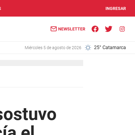
S
INGRESAR
NEWSLETTER
25° Catamarca
miércoles 5 de agosto de 2026
 sostuvo
ía el