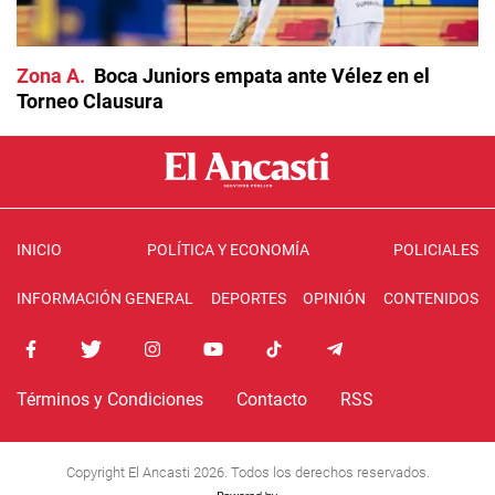
Zona A
Boca Juniors empata ante Vélez en el
Torneo Clausura
INICIO
POLÍTICA Y ECONOMÍA
POLICIALES
INFORMACIÓN GENERAL
DEPORTES
OPINIÓN
CONTENIDOS
Términos y Condiciones
Contacto
RSS
Copyright El Ancasti 2026. Todos los derechos reservados.