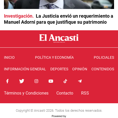
Investigación
La Justicia envió un requerimiento a
Manuel Adorni para que justifique su patrimonio
INICIO
POLÍTICA Y ECONOMÍA
POLICIALES
INFORMACIÓN GENERAL
DEPORTES
OPINIÓN
CONTENIDOS
Términos y Condiciones
Contacto
RSS
Copyright El Ancasti 2026. Todos los derechos reservados.