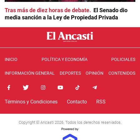
Tras más de diez horas de debate
El Senado dio
media sanción a la Ley de Propiedad Privada
INICIO
POLÍTICA Y ECONOMÍA
POLICIALES
INFORMACIÓN GENERAL
DEPORTES
OPINIÓN
CONTENIDOS
Términos y Condiciones
Contacto
RSS
Copyright El Ancasti 2026. Todos los derechos reservados.