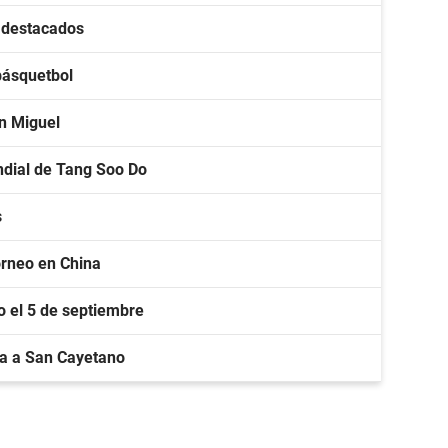
s destacados
básquetbol
an Miguel
ndial de Tang Soo Do
s
torneo en China
lo el 5 de septiembre
a a San Cayetano