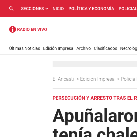
SECCIONES
INICIO
POLÍTICA Y ECONOMÍA
POLICIA
Últimas Noticias
Edición Impresa
Archivo
Clasificados
Necrológ
El Ancasti
>
Edición Impresa
>
Policia
PERSECUCIÓN Y ARRESTO TRAS EL 
Apuñalaron
tenía chal