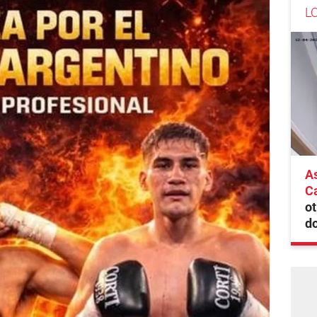
L
As
Ca
ot
do