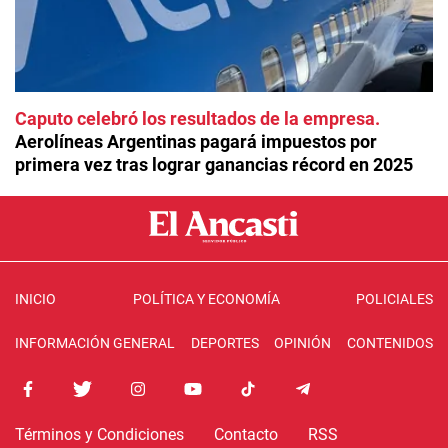
Caputo celebró los resultados de la empresa
Aerolíneas Argentinas pagará impuestos por
primera vez tras lograr ganancias récord en 2025
INICIO
POLÍTICA Y ECONOMÍA
POLICIALES
INFORMACIÓN GENERAL
DEPORTES
OPINIÓN
CONTENIDOS
Términos y Condiciones
Contacto
RSS