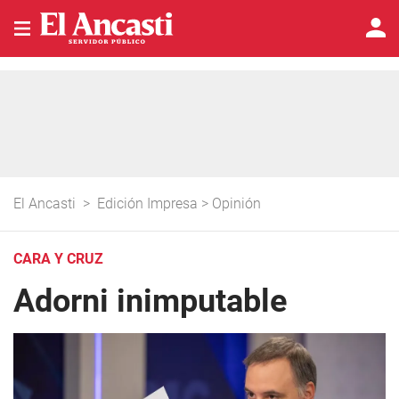
El Ancasti
>
Edición Impresa
>
Opinión
CARA Y CRUZ
Adorni inimputable