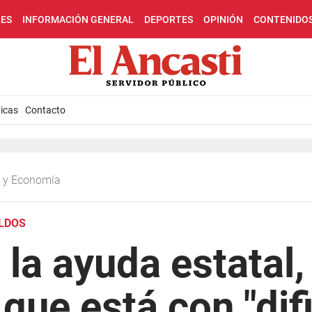
LES
INFORMACIÓN GENERAL
DEPORTES
OPINIÓN
CONTENIDO
icas
Contacto
ca y Economía
ELDOS
 la ayuda estata
 que está con "dif