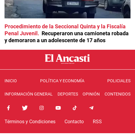
Procedimiento de la Seccional Quinta y la Fiscalía
Penal Juvenil
Recuperaron una camioneta robada
y demoraron a un adolescente de 17 años
INICIO
POLÍTICA Y ECONOMÍA
POLICIALES
INFORMACIÓN GENERAL
DEPORTES
OPINIÓN
CONTENIDOS
Términos y Condiciones
Contacto
RSS