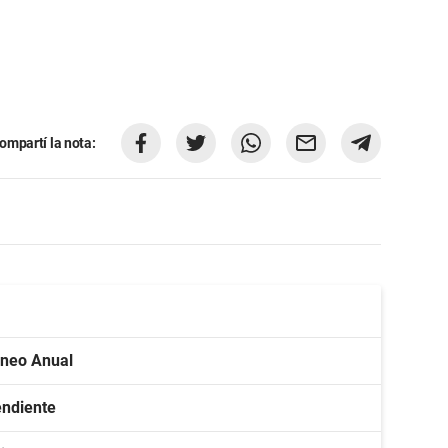
ompartí la nota:
orneo Anual
endiente