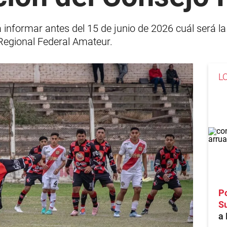
informar antes del 15 de junio de 2026 cuál será la 
Regional Federal Amateur.
L
Po
S
a 