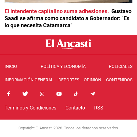
El intendente capitalino suma adhesiones
Gustavo
Saadi se afirma como candidato a Gobernador: "Es
lo que necesita Catamarca"
INICIO
POLÍTICA Y ECONOMÍA
POLICIALES
INFORMACIÓN GENERAL
DEPORTES
OPINIÓN
CONTENIDOS
Términos y Condiciones
Contacto
RSS
Copyright El Ancasti 2026. Todos los derechos reservados.