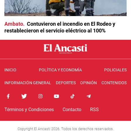
Ambato
Contuvieron el incendio en El Rodeo y
restablecieron el servicio eléctrico al 100%
INICIO
POLÍTICA Y ECONOMÍA
POLICIALES
INFORMACIÓN GENERAL
DEPORTES
OPINIÓN
CONTENIDOS
Términos y Condiciones
Contacto
RSS
Copyright El Ancasti 2026. Todos los derechos reservados.