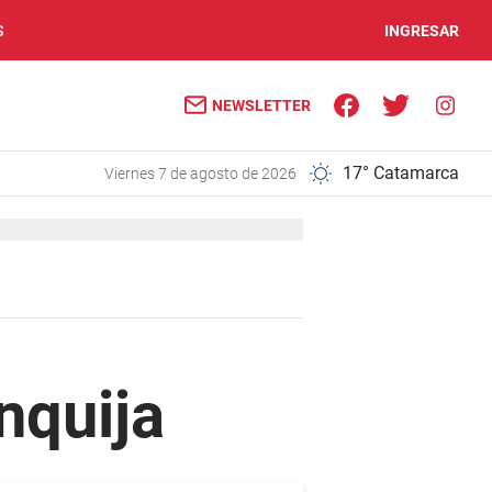
S
INGRESAR
NEWSLETTER
17° Catamarca
viernes 7 de agosto de 2026
nquija