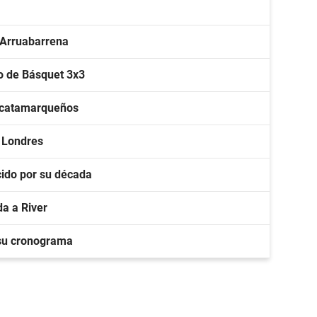
 Arruabarrena
o de Básquet 3x3
s catamarqueños
n Londres
ido por su década
a a River
 su cronograma