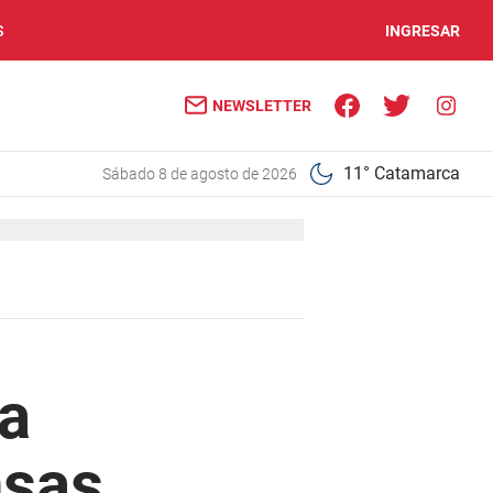
S
INGRESAR
NEWSLETTER
11° Catamarca
sábado 8 de agosto de 2026
la
nsas