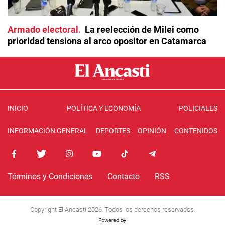
Armado electoral
La reelección de Milei como
prioridad tensiona al arco opositor en Catamarca
INICIO
POLÍTICA Y ECONOMÍA
POLICIALES
INFORMACIÓN GENERAL
DEPORTES
OPINIÓN
CONTENIDOS
Términos y Condiciones
Contacto
RSS
Copyright El Ancasti 2026. Todos los derechos reservados.