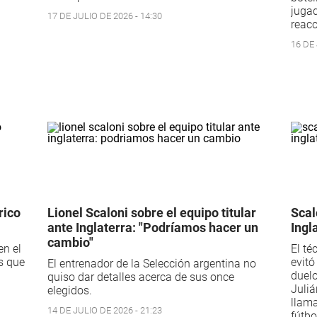
jugad
17 DE JULIO DE 2026 - 14:30
reacc
16 DE 
rico
Lionel Scaloni sobre el equipo titular
Scal
ante Inglaterra: "Podríamos hacer un
Ingl
cambio"
en el
El té
es que
evitó
El entrenador de la Selección argentina no
duelo
quiso dar detalles acerca de sus once
Juliá
elegidos.
llama
14 DE JULIO DE 2026 - 21:23
fútbo