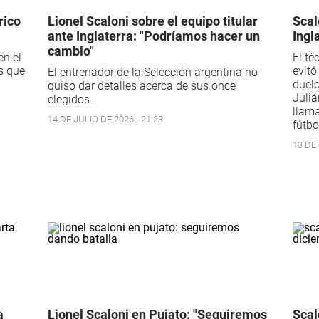
rico
Lionel Scaloni sobre el equipo titular
Scal
ante Inglaterra: "Podríamos hacer un
Ingl
cambio"
en el
El té
es que
evitó
El entrenador de la Selección argentina no
duelo
quiso dar detalles acerca de sus once
Juliá
elegidos.
llama
14 DE JULIO DE 2026 - 21:23
fútbo
13 DE 
a
Lionel Scaloni en Pujato: "Seguiremos
Scal