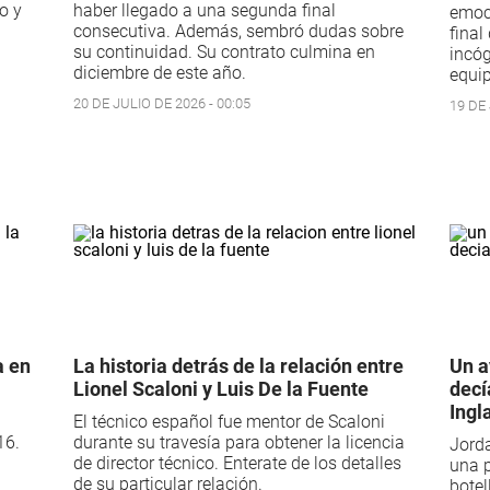
o y
haber llegado a una segunda final
emoci
consecutiva. Además, sembró dudas sobre
final
su continuidad. Su contrato culmina en
incóg
diciembre de este año.
equip
20 DE JULIO DE 2026 - 00:05
19 DE 
a en
La historia detrás de la relación entre
Un a
Lionel Scaloni y Luis De la Fuente
decí
Ingl
El técnico español fue mentor de Scaloni
16.
durante su travesía para obtener la licencia
Jorda
de director técnico. Enterate de los detalles
una p
de su particular relación.
botel