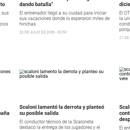
ato
dando batalla"
dici
a sus
El entrenador llegó a su ciudad para iniciar
El DT
sus vacaciones donde lo esperaron miles de
la un
icios
hinchas.
condi
porqu
22 DE JULIO DE 2026 - 00:50
21 DE 
Scaloni lamentó la derrota y planteó
Scal
spaña
su posible salida
cont
desp
El conductor técnico de la Scaloneta
destacó la entrega de los jugadores y el
El en