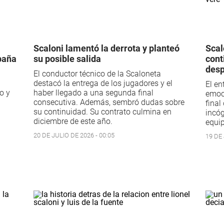
Scaloni lamentó la derrota y planteó
Scal
spaña
su posible salida
cont
desp
El conductor técnico de la Scaloneta
destacó la entrega de los jugadores y el
El en
o y
haber llegado a una segunda final
emoci
consecutiva. Además, sembró dudas sobre
final
su continuidad. Su contrato culmina en
incóg
diciembre de este año.
equip
20 DE JULIO DE 2026 - 00:05
19 DE 