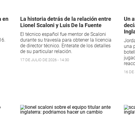
a en
La historia detrás de la relación entre
Un a
Lionel Scaloni y Luis De la Fuente
decí
Ingl
El técnico español fue mentor de Scaloni
16.
durante su travesía para obtener la licencia
Jorda
de director técnico. Enterate de los detalles
una p
de su particular relación.
botel
jugad
17 DE JULIO DE 2026 - 14:30
reacc
16 DE 