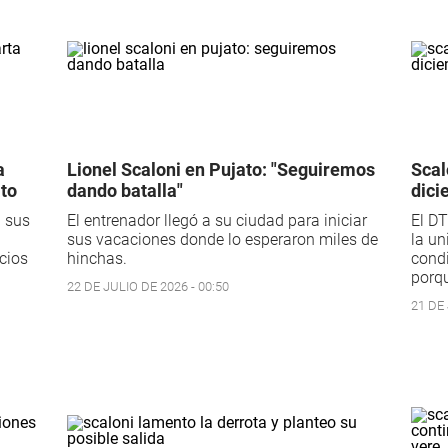
a
Lionel Scaloni en Pujato: "Seguiremos
Scal
ato
dando batalla"
dici
a sus
El entrenador llegó a su ciudad para iniciar
El DT
sus vacaciones donde lo esperaron miles de
la un
icios
hinchas.
condi
porqu
22 DE JULIO DE 2026 - 00:50
21 DE 