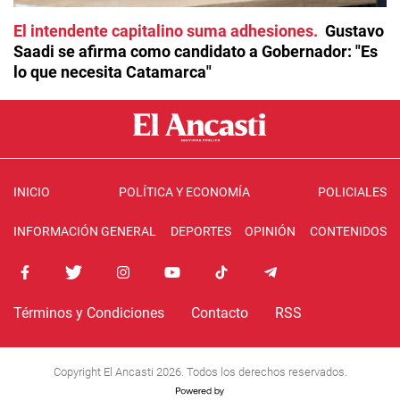
El intendente capitalino suma adhesiones
Gustavo
Saadi se afirma como candidato a Gobernador: "Es
lo que necesita Catamarca"
INICIO
POLÍTICA Y ECONOMÍA
POLICIALES
INFORMACIÓN GENERAL
DEPORTES
OPINIÓN
CONTENIDOS
Términos y Condiciones
Contacto
RSS
Copyright El Ancasti 2026. Todos los derechos reservados.