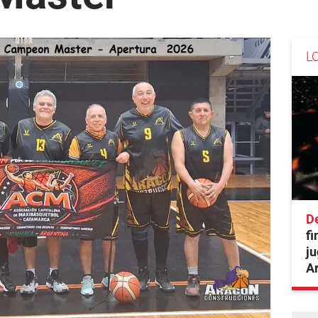
L
De
fi
ju
A