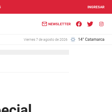
S
INGRESAR
NEWSLETTER
14° Catamarca
viernes 7 de agosto de 2026
ecial