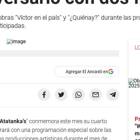
 obras "Víctor en el país" y "¿Quiénay?" durante las
ticipadas.
L
Agregar El Ancasti en
P
Atatanka's
" conmemora este mes su cuarto
"W
ebrará con una programación especial sobre las
ma
dos producciones artísticas durante el mes de