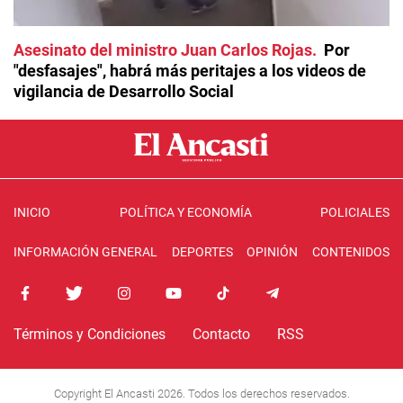
Asesinato del ministro Juan Carlos Rojas
Por
"desfasajes", habrá más peritajes a los videos de
vigilancia de Desarrollo Social
INICIO
POLÍTICA Y ECONOMÍA
POLICIALES
INFORMACIÓN GENERAL
DEPORTES
OPINIÓN
CONTENIDOS
Términos y Condiciones
Contacto
RSS
Copyright El Ancasti 2026. Todos los derechos reservados.