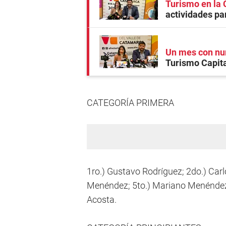
Turismo en la 
actividades par
Un mes con num
Turismo Capita
CATEGORÍA PRIMERA
1ro.) Gustavo Rodríguez; 2do.) Carl
Menéndez; 5to.) Mariano Menéndez;
Acosta.