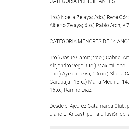
CATEGORÍA PRINCIPIANTES
1ro.) Noelia Zelaya; 2do.) René Córdo
Alberto Zelaya; 6to.) Pablo Arch; y 
CATEGORÍA MENORES DE 14 AÑO
1ro.) Josué García; 2do.) Gabriel Arc
Alejandro Vega; 6to.) Maximiliano C
9no.) Ayelén Leiva; 10mo.) Sheila Ca
Carabajal; 13ro.) María Medina; 14t
16to.) Ramiro Díaz.
Desde el Ajedrez Catamarca Club, p
diario El Ancasti por la difusión de la