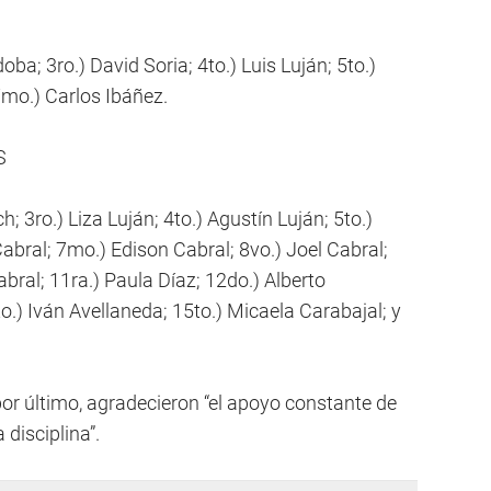
ba; 3ro.) David Soria; 4to.) Luis Luján; 5to.)
7mo.) Carlos Ibáñez.
S
h; 3ro.) Liza Luján; 4to.) Agustín Luján; 5to.)
abral; 7mo.) Edison Cabral; 8vo.) Joel Cabral;
bral; 11ra.) Paula Díaz; 12do.) Alberto
o.) Iván Avellaneda; 15to.) Micaela Carabajal; y
or último, agradecieron “el apoyo constante de
 disciplina”.